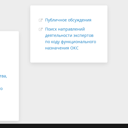
соответствии с п. 45(14)
Структура
удит
Проверка сметной стоимости
Публичное обсуждения
Экспертиза с применением ТИМ
Поиск направлений
деятельности экспертов
(рассмотрение ЦИМ)
по коду функционального
назначения ОКС
ва,
го