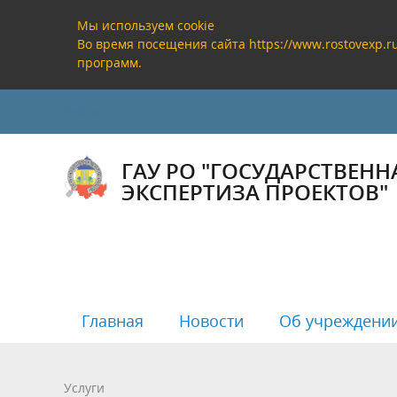
Мы используем cookie
Во время посещения сайта https://www.rostovexp.
программ.
Войти
ГАУ РО "ГОСУДАРСТВЕНН
ЭКСПЕРТИЗА ПРОЕКТОВ"
Главная
Новости
Об учреждени
Руководство
Государственная экспертиза
Реестр заключений государственной
Полезная информация
Банковс
Проверк
Реестр 
Анализ р
Услуги