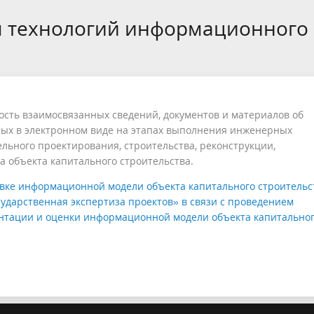
рности определения сметной
проектирование
ерт Пупкин
Обращения граждан
м технологий информационного
ти
ное сопровождение после
Технологический и ценовой а
ия заключения
обоснования инвестиций
твенной экспертизы (ПП РФ
.2007 №145)
ость взаимосвязанных сведений, документов и материалов об
мых в электронном виде на этапах выполнения инженерных
льного проектирования, строительства, реконструкции,
са объекта капитального строительства.
 информационной модели объекта капитального строительст
ударственная экспертиза проектов» в связи с проведением
ентации и оценки информационной модели объекта капитально