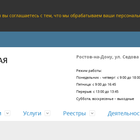
ru вы соглашаетесь с тем, что мы обрабатываем ваши персона
Ростов-на-Дону, ул. Седова
АЯ
Режим работы:
Понедельник - четверг: с 9:00 до 18:0
Пятница: с 9:00 до 16:45
Перерыв: с 13:00 до 13:45
Суббота, воскресенье – выходные
и
Услуги
Реестры
Деятельнос
кие реквизиты
а проектных решений
заключений проверки
езультатов работы
Учредительные документы
Согласование проектов задан
ЕГРЗ
Отчеты о деятельности