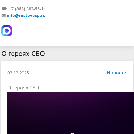
☎ +7 (863) 303-55-11
📧
info@rostovexp.ru
О героях СВО
Новости
03.12.2025
О героях СВО